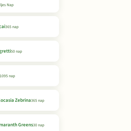
ljes Nap
cai
365 nap
gretti
50 nap
1095 nap
locasia Zebrina
365 nap
maranth Greens
30 nap