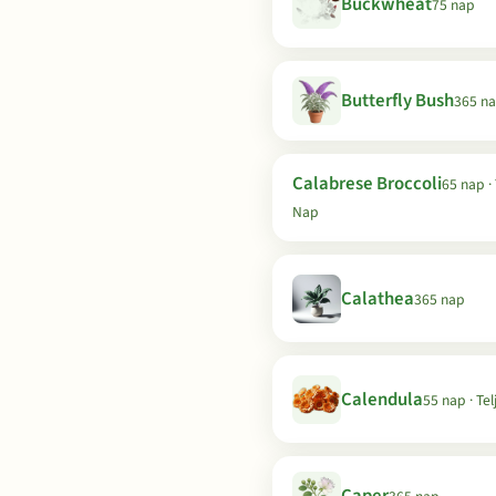
Buckwheat
75 nap
Butterfly Bush
365 n
Calabrese Broccoli
65 nap · 
Nap
Calathea
365 nap
Calendula
55 nap · Te