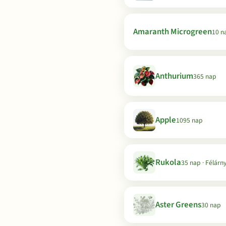
Amaranth Microgreen
10 n
Anthurium
365 nap
Apple
1095 nap
Rukola
35 nap · Félárn
Aster Greens
30 nap