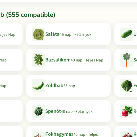
b (555 compatible)
Saláta
U
Teljes Nap
45 nap · Félárnyék
Bazsalikom
S
 Nap
40 nap · Teljes Nap
Zöldbab
F
 Nap
55 nap
Spenót
R
40 nap · Félárnyék
Fokhagyma
K
240 nap · Teljes