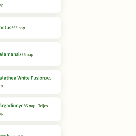
ap
actus
365 nap
alamansi
365 nap
alathea White Fusion
365
ap
árgadinnye
85 nap · Teljes
ap