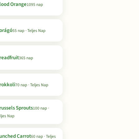
lood Orange
1095 nap
orágó
55 nap · Teljes Nap
readfruit
365 nap
rokkoli
70 nap · Teljes Nap
russels Sprouts
100 nap ·
ljes Nap
unched Carrot
60 nap · Teljes