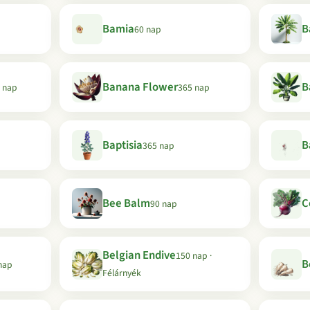
Bamia
B
60 nap
Banana Flower
B
 nap
365 nap
Baptisia
B
365 nap
Bee Balm
C
90 nap
Belgian Endive
150 nap ·
B
nap
Félárnyék