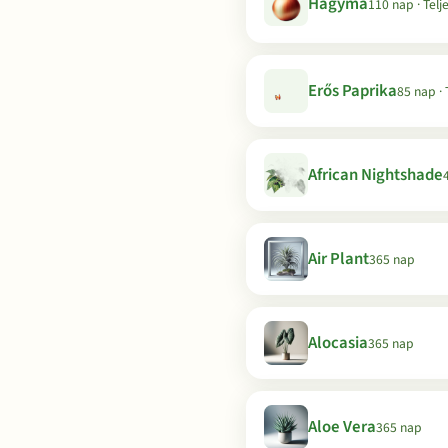
Hagyma
110 nap · Telj
Erős Paprika
85 nap · 
African Nightshade
Air Plant
365 nap
Alocasia
365 nap
Aloe Vera
365 nap