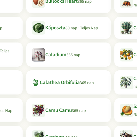
Bullocks Heart
365 nap
N
Káposzta
C
ap
80 nap · Teljes Nap
Teljes
Caladium
C
365 nap
C
🪴
Calathea Orbifolia
365 nap
n
S
Camu Camu
ljes Nap
365 nap
N