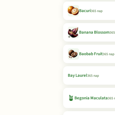
Bacuri
365 nap
Banana Blossom
365
Baobab Fruit
365 nap
Bay Laurel
365 nap
🪴
Begonia Maculata
365 