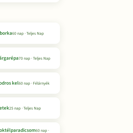
borka
60 nap · Teljes Nap
árgarépa
70 nap · Teljes Nap
odros kel
60 nap · Félárnyék
etek
25 nap · Teljes Nap
oktélparadicsom
60 nap ·