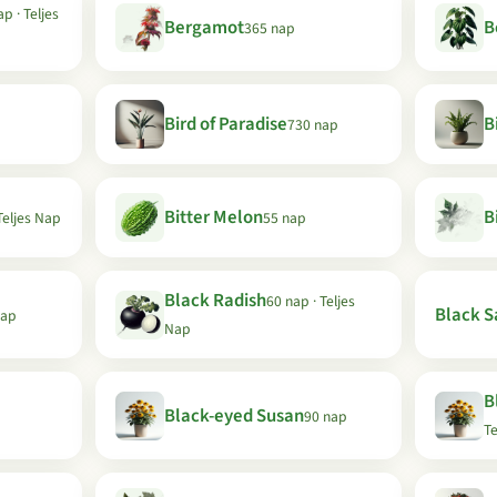
p · Teljes
Bergamot
B
365 nap
Bird of Paradise
B
730 nap
Bitter Melon
B
Teljes Nap
55 nap
Black Radish
60 nap · Teljes
Black Sa
nap
Nap
B
Black-eyed Susan
90 nap
Te