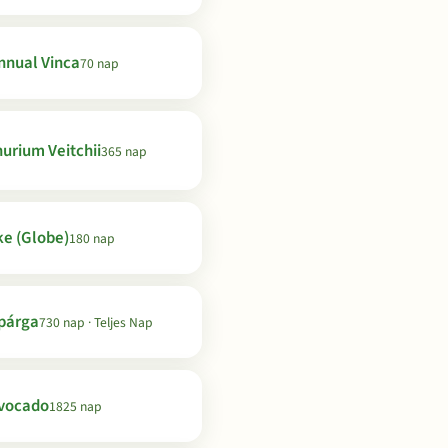
nnual Vinca
70 nap
urium Veitchii
365 nap
ke (Globe)
180 nap
párga
730 nap · Teljes Nap
vocado
1825 nap