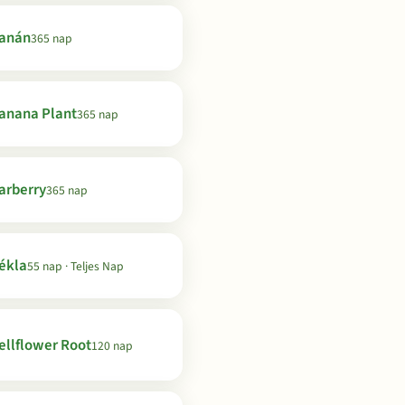
anán
365 nap
anana Plant
365 nap
arberry
365 nap
ékla
55 nap · Teljes Nap
ellflower Root
120 nap