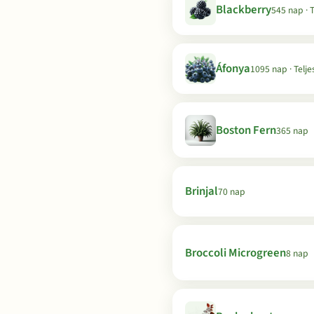
Blackberry
545 nap · 
Áfonya
1095 nap · Telj
Boston Fern
365 nap
Brinjal
70 nap
Broccoli Microgreen
8 nap