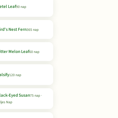
etel Leaf
90 nap
ird's Nest Fern
365 nap
itter Melon Leaf
60 nap
lsify
120 nap
lack-Eyed Susan
75 nap ·
ljes Nap