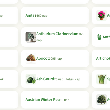
Amla
A
ap
1460 nap
Anthurium Clarinervium
365
🪴
Anth
nap
Apricot
Articho
1095 nap
Ash Gourd
S
yék
75 nap · Teljes Nap
Austrian Winter Pea
A
90 nap