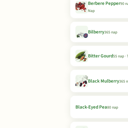
Berbere Pepper
90 na
Nap
Bilberry
365 nap
Bitter Gourd
55 nap · 
Black Mulberry
365 
Black-Eyed Pea
80 nap