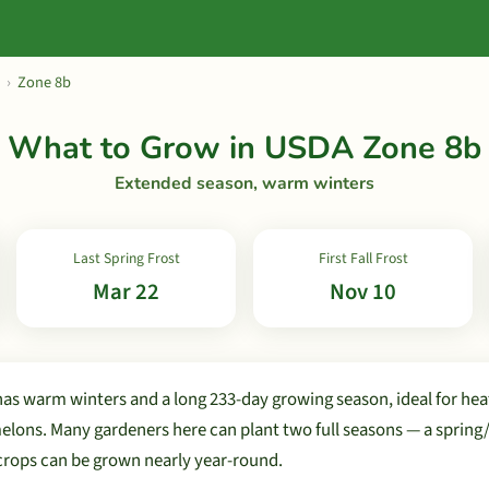
›
Zone 8b
What to Grow in USDA Zone 8b
Extended season, warm winters
Last Spring Frost
First Fall Frost
Mar 22
Nov 10
s warm winters and a long 233-day growing season, ideal for heat
elons. Many gardeners here can plant two full seasons — a sprin
crops can be grown nearly year-round.