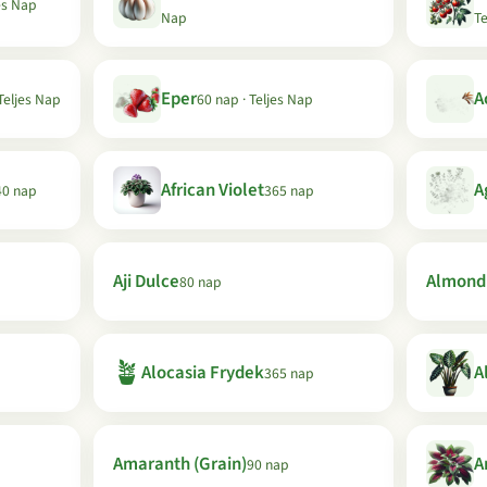
es Nap
Nap
Te
Eper
A
Teljes Nap
60 nap · Teljes Nap
African Violet
A
40 nap
365 nap
Aji Dulce
Almond
80 nap
🪴
Alocasia Frydek
A
365 nap
Amaranth (Grain)
A
90 nap