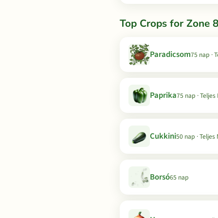
Top Crops for Zone 8
Paradicsom
75 nap · 
Paprika
75 nap · Teljes
Cukkini
50 nap · Teljes
Borsó
65 nap