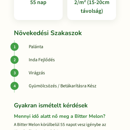
55 nap
2/m² (15-20cm
távolság)
Növekedési Szakaszok
Palánta
Inda Fejlődés
Virágzás
Gyümölcsözés / Betákarításra Kész
Gyakran ismételt kérdések
Mennyi idő alatt nő meg a Bitter Melon?
A Bitter Melon körülbelül 55 napot vesz igénybe az