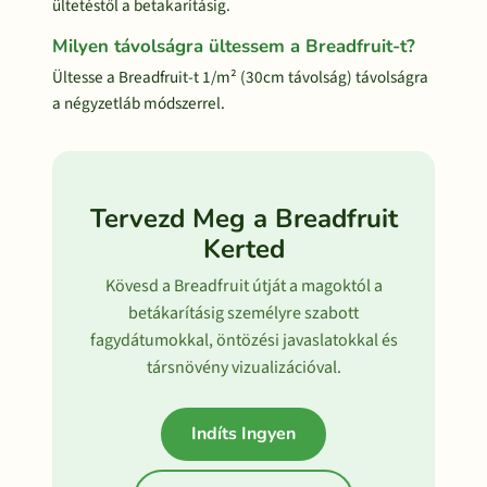
ültetéstől a betakarításig.
Milyen távolságra ültessem a Breadfruit-t?
Ültesse a Breadfruit-t 1/m² (30cm távolság) távolságra
a négyzetláb módszerrel.
Tervezd Meg a Breadfruit
Kerted
Kövesd a Breadfruit útját a magoktól a
betákarításig személyre szabott
fagydátumokkal, öntözési javaslatokkal és
társnövény vizualizációval.
Indíts Ingyen