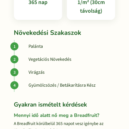
365 nap
1/m² (30cm
távolság)
Növekedési Szakaszok
Palánta
Vegetációs Növekedés
Virágzás
Gyümölcsözés / Betákarításra Kész
Gyakran ismételt kérdések
Mennyi idő alatt nő meg a Breadfruit?
A Breadfruit körülbelül 365 napot vesz igénybe az