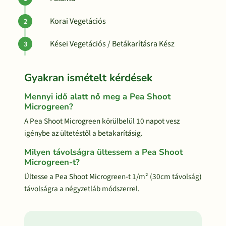
Korai Vegetációs
Kései Vegetációs / Betákarításra Kész
Gyakran ismételt kérdések
Mennyi idő alatt nő meg a Pea Shoot
Microgreen?
A Pea Shoot Microgreen körülbelül 10 napot vesz
igénybe az ültetéstől a betakarításig.
Milyen távolságra ültessem a Pea Shoot
Microgreen-t?
Ültesse a Pea Shoot Microgreen-t 1/m² (30cm távolság)
távolságra a négyzetláb módszerrel.