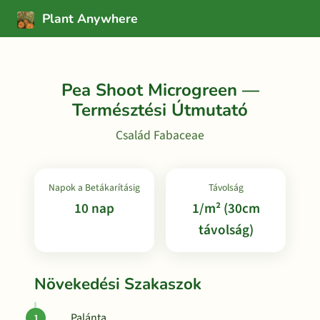
Plant Anywhere
Pea Shoot Microgreen —
Természtési Útmutató
Család Fabaceae
Napok a Betákarításig
Távolság
10 nap
1/m² (30cm
távolság)
Növekedési Szakaszok
Palánta