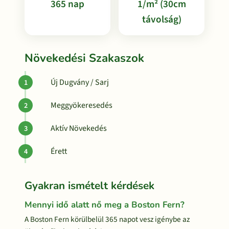
365 nap
1/m² (30cm
távolság)
Növekedési Szakaszok
Új Dugvány / Sarj
Meggyökeresedés
Aktív Növekedés
Érett
Gyakran ismételt kérdések
Mennyi idő alatt nő meg a Boston Fern?
A Boston Fern körülbelül 365 napot vesz igénybe az