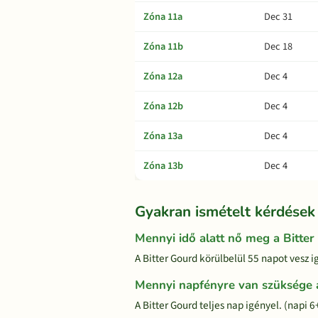
Zóna 11a
Dec 31
Zóna 11b
Dec 18
Zóna 12a
Dec 4
Zóna 12b
Dec 4
Zóna 13a
Dec 4
Zóna 13b
Dec 4
Gyakran ismételt kérdések
Mennyi idő alatt nő meg a Bitte
A Bitter Gourd körülbelül 55 napot vesz i
Mennyi napfényre van szüksége 
A Bitter Gourd teljes nap igényel. (napi 