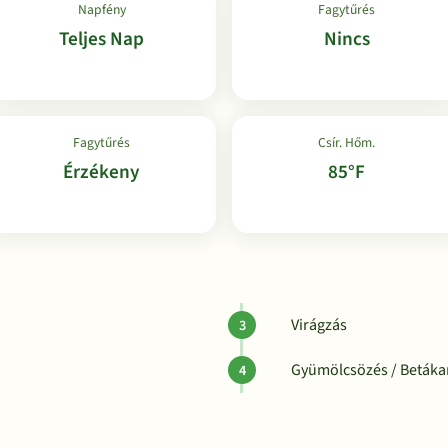
Napfény
Fagytűrés
Teljes Nap
Nincs
Fagytűrés
Csír. Hőm.
Érzékeny
85°F
Virágzás
Gyümölcsözés / Betákar