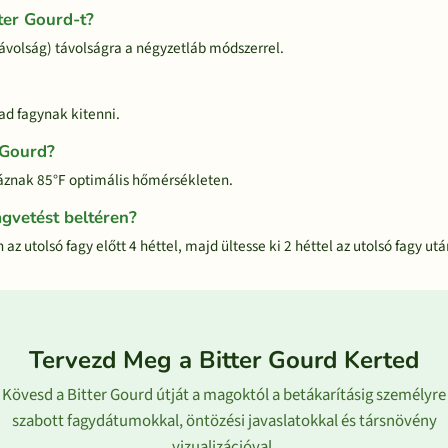
ter Gourd-t?
távolság) távolságra a négyzetláb módszerrel.
ad fagynak kitenni.
r Gourd?
íráznak 85°F optimális hőmérsékleten.
gvetést beltéren?
z utolsó fagy előtt 4 héttel, majd ültesse ki 2 héttel az utolsó fagy utá
Tervezd Meg a Bitter Gourd Kerted
Kövesd a Bitter Gourd útját a magoktól a betákarításig személyre
szabott fagydátumokkal, öntözési javaslatokkal és társnövény
vizualizációval.