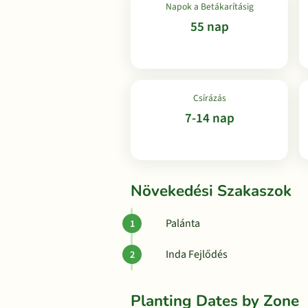
Napok a Betákarításig
55 nap
Csírázás
7-14 nap
Növekedési Szakaszok
Palánta
Inda Fejlődés
Planting Dates by Zone