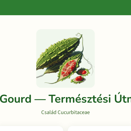
r Gourd — Természtési Út
Család Cucurbitaceae