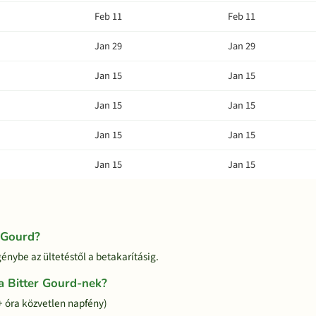
Feb 11
Feb 11
Jan 29
Jan 29
Jan 15
Jan 15
Jan 15
Jan 15
Jan 15
Jan 15
Jan 15
Jan 15
r Gourd?
génybe az ültetéstől a betakarításig.
a Bitter Gourd-nek?
6+ óra közvetlen napfény)