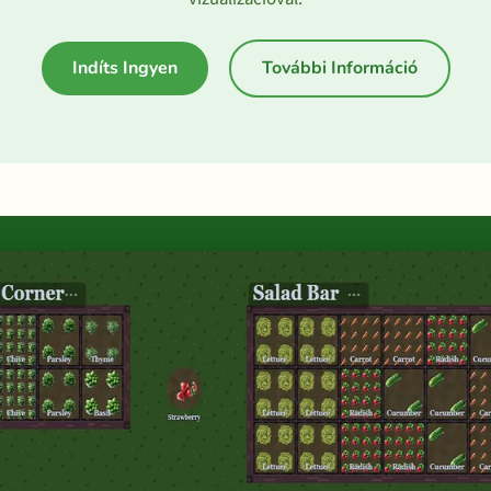
Indíts Ingyen
További Információ