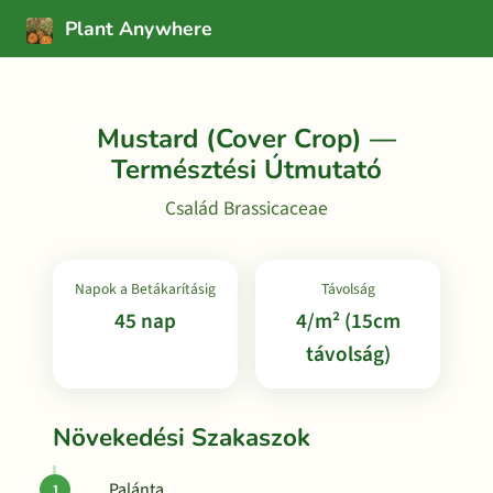
Plant Anywhere
Mustard (Cover Crop) —
Természtési Útmutató
Család Brassicaceae
Napok a Betákarításig
Távolság
45 nap
4/m² (15cm
távolság)
Növekedési Szakaszok
Palánta