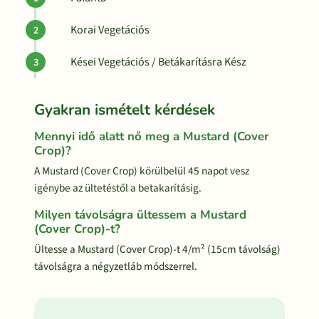
Korai Vegetációs
Kései Vegetációs / Betákarításra Kész
Gyakran ismételt kérdések
Mennyi idő alatt nő meg a Mustard (Cover
Crop)?
A Mustard (Cover Crop) körülbelül 45 napot vesz
igénybe az ültetéstől a betakarításig.
Milyen távolságra ültessem a Mustard
(Cover Crop)-t?
Ültesse a Mustard (Cover Crop)-t 4/m² (15cm távolság)
távolságra a négyzetláb módszerrel.