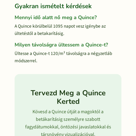
Gyakran ismételt kérdések
Mennyi idő alatt nő meg a Quince?
A Quince körülbelül 1095 napot vesz igénybe az
ültetéstől a betakarításig.
Milyen távolságra ültessem a Quince-t?
Ültesse a Quince-t 120/m² távolságra a négyzetláb
módszerrel.
Tervezd Meg a Quince
Kerted
Kövesd a Quince útját a magoktól a
betákarításig személyre szabott
fagydátumokkal, öntözési javaslatokkal és
társnövény vizualizációval.