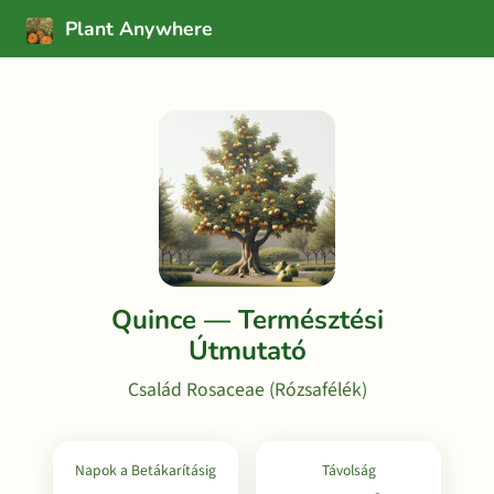
Plant Anywhere
Quince — Természtési
Útmutató
Család Rosaceae (Rózsafélék)
Napok a Betákarításig
Távolság