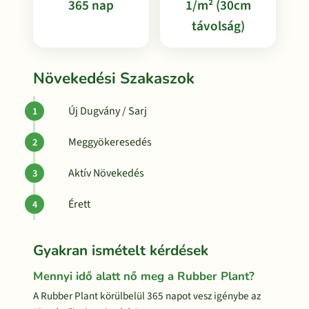
365 nap
1/m² (30cm
távolság)
Növekedési Szakaszok
Új Dugvány / Sarj
Meggyökeresedés
Aktív Növekedés
Érett
Gyakran ismételt kérdések
Mennyi idő alatt nő meg a Rubber Plant?
A Rubber Plant körülbelül 365 napot vesz igénybe az