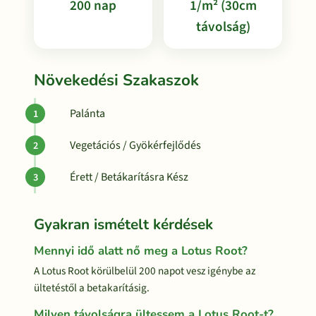
200 nap
1/m² (30cm
távolság)
Növekedési Szakaszok
Palánta
Vegetációs / Gyökérfejlődés
Érett / Betákarításra Kész
Gyakran ismételt kérdések
Mennyi idő alatt nő meg a Lotus Root?
A Lotus Root körülbelül 200 napot vesz igénybe az
ültetéstől a betakarításig.
Milyen távolságra ültessem a Lotus Root-t?