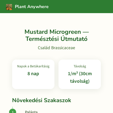
Plant Anywhere
Mustard Microgreen —
Természtési Útmutató
Család Brassicaceae
Napok a Betákarításig
Távolság
8 nap
1/m² (30cm
távolság)
Növekedési Szakaszok
Palánta