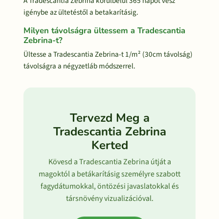
A Tradescantia Zebrina körülbelül 365 napot vesz
igénybe az ültetéstől a betakarításig.
Milyen távolságra ültessem a Tradescantia
Zebrina-t?
Ültesse a Tradescantia Zebrina-t 1/m² (30cm távolság)
távolságra a négyzetláb módszerrel.
Tervezd Meg a
Tradescantia Zebrina
Kerted
Kövesd a Tradescantia Zebrina útját a
magoktól a betákarításig személyre szabott
fagydátumokkal, öntözési javaslatokkal és
társnövény vizualizációval.