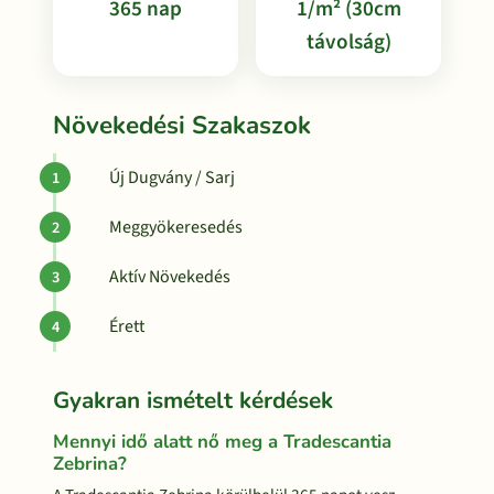
365 nap
1/m² (30cm
távolság)
Növekedési Szakaszok
Új Dugvány / Sarj
Meggyökeresedés
Aktív Növekedés
Érett
Gyakran ismételt kérdések
Mennyi idő alatt nő meg a Tradescantia
Zebrina?