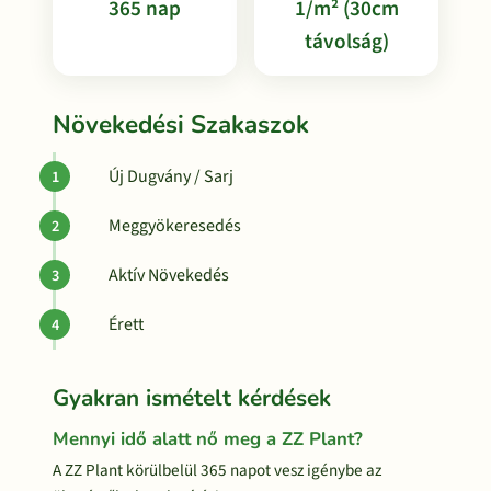
365 nap
1/m² (30cm
távolság)
Növekedési Szakaszok
Új Dugvány / Sarj
Meggyökeresedés
Aktív Növekedés
Érett
Gyakran ismételt kérdések
Mennyi idő alatt nő meg a ZZ Plant?
A ZZ Plant körülbelül 365 napot vesz igénybe az