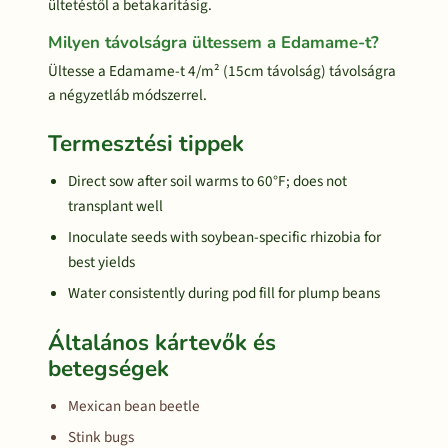
ültetéstől a betakarításig.
Milyen távolságra ültessem a Edamame-t?
Ültesse a Edamame-t 4/m² (15cm távolság) távolságra
a négyzetláb módszerrel.
Termesztési tippek
Direct sow after soil warms to 60°F; does not
transplant well
Inoculate seeds with soybean-specific rhizobia for
best yields
Water consistently during pod fill for plump beans
Általános kártevők és
betegségek
Mexican bean beetle
Stink bugs