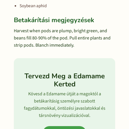
Soybean aphid
Betakárítási megjegyzések
Harvest when pods are plump, bright green, and
beans fill 80-90% of the pod. Pull entire plants and
strip pods. Blanch immediately.
Tervezd Meg a Edamame
Kerted
Kövesd a Edamame útját a magoktól a
betákarításig személyre szabott
fagydátumokkal, öntözési javaslatokkal és
társnövény vizualizációval.