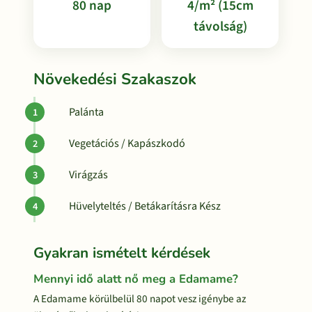
80 nap
4/m² (15cm
távolság)
Növekedési Szakaszok
Palánta
Vegetációs / Kapászkodó
Virágzás
Hüvelyteltés / Betákarításra Kész
Gyakran ismételt kérdések
Mennyi idő alatt nő meg a Edamame?
A Edamame körülbelül 80 napot vesz igénybe az