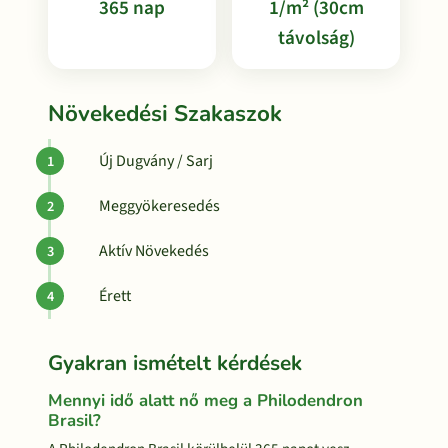
365 nap
1/m² (30cm
távolság)
Növekedési Szakaszok
Új Dugvány / Sarj
Meggyökeresedés
Aktív Növekedés
Érett
Gyakran ismételt kérdések
Mennyi idő alatt nő meg a Philodendron
Brasil?