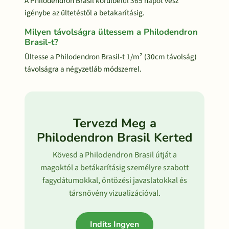
A Philodendron Brasil körülbelül 365 napot vesz
igénybe az ültetéstől a betakarításig.
Milyen távolságra ültessem a Philodendron
Brasil-t?
Ültesse a Philodendron Brasil-t 1/m² (30cm távolság)
távolságra a négyzetláb módszerrel.
Tervezd Meg a
Philodendron Brasil Kerted
Kövesd a Philodendron Brasil útját a
magoktól a betákarításig személyre szabott
fagydátumokkal, öntözési javaslatokkal és
társnövény vizualizációval.
Indíts Ingyen