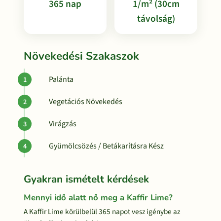
365 nap
1/m² (30cm
távolság)
Növekedési Szakaszok
Palánta
Vegetációs Növekedés
Virágzás
Gyümölcsözés / Betákarításra Kész
Gyakran ismételt kérdések
Mennyi idő alatt nő meg a Kaffir Lime?
A Kaffir Lime körülbelül 365 napot vesz igénybe az