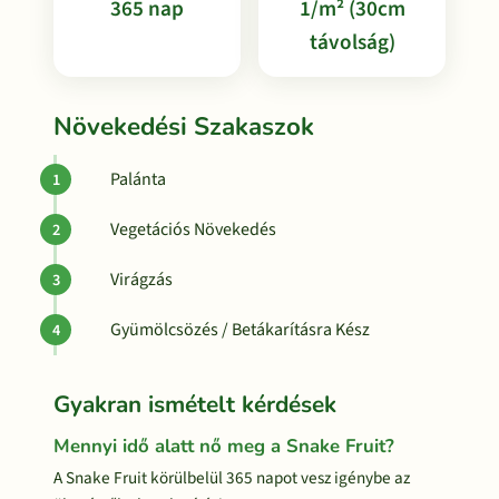
365 nap
1/m² (30cm
távolság)
Növekedési Szakaszok
Palánta
Vegetációs Növekedés
Virágzás
Gyümölcsözés / Betákarításra Kész
Gyakran ismételt kérdések
Mennyi idő alatt nő meg a Snake Fruit?
A Snake Fruit körülbelül 365 napot vesz igénybe az