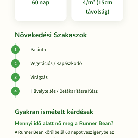
60 nap
4/m² (15cm
távolság)
Növekedési Szakaszok
Palánta
Vegetációs / Kapászkodó
Virágzás
Hüvelyteltés / Betákarításra Kész
Gyakran ismételt kérdések
Mennyi idő alatt nő meg a Runner Bean?
A Runner Bean körülbelül 60 napot vesz igénybe az