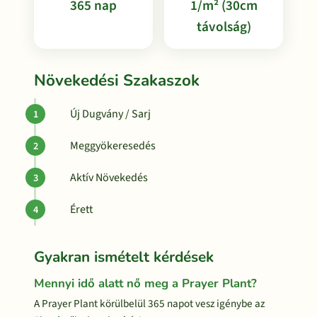
365 nap
1/m² (30cm
távolság)
Növekedési Szakaszok
Új Dugvány / Sarj
Meggyökeresedés
Aktív Növekedés
Érett
Gyakran ismételt kérdések
Mennyi idő alatt nő meg a Prayer Plant?
A Prayer Plant körülbelül 365 napot vesz igénybe az