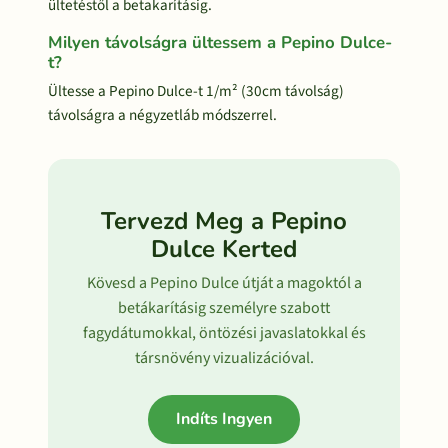
ültetéstől a betakarításig.
Milyen távolságra ültessem a Pepino Dulce-
t?
Ültesse a Pepino Dulce-t 1/m² (30cm távolság)
távolságra a négyzetláb módszerrel.
Tervezd Meg a Pepino
Dulce Kerted
Kövesd a Pepino Dulce útját a magoktól a
betákarításig személyre szabott
fagydátumokkal, öntözési javaslatokkal és
társnövény vizualizációval.
Indíts Ingyen