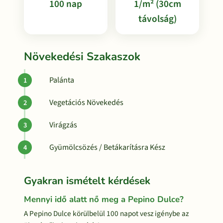
100 nap
1/m² (30cm
távolság)
Növekedési Szakaszok
Palánta
Vegetációs Növekedés
Virágzás
Gyümölcsözés / Betákarításra Kész
Gyakran ismételt kérdések
Mennyi idő alatt nő meg a Pepino Dulce?
A Pepino Dulce körülbelül 100 napot vesz igénybe az