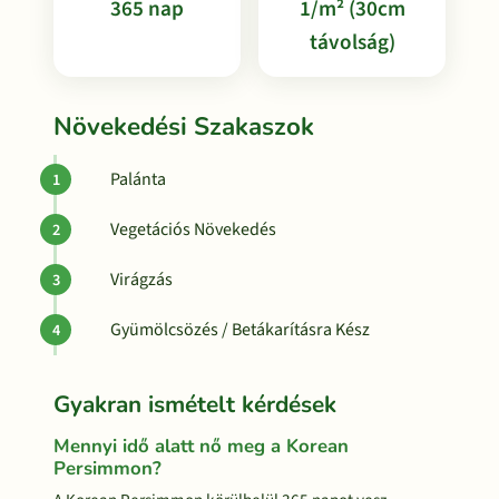
365 nap
1/m² (30cm
távolság)
Növekedési Szakaszok
Palánta
Vegetációs Növekedés
Virágzás
Gyümölcsözés / Betákarításra Kész
Gyakran ismételt kérdések
Mennyi idő alatt nő meg a Korean
Persimmon?