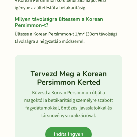
A Korean Persimmon körülbelül 365 napot vesz
igénybe az ültetéstől a betakarításig.
Milyen távolságra ültessem a Korean
Persimmon-t?
Ültesse a Korean Persimmon-t 1/m² (30cm távolság)
távolságra a négyzetláb módszerrel.
Tervezd Meg a Korean
Persimmon Kerted
Kövesd a Korean Persimmon útját a
magoktól a betákarításig személyre szabott
fagydátumokkal, öntözési javaslatokkal és
társnövény vizualizációval.
Indíts Ingyen