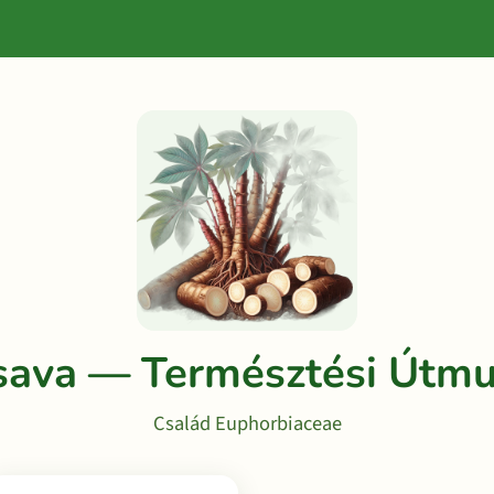
sava — Természtési Útmu
Család Euphorbiaceae