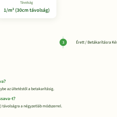
Távolság
1/m² (30cm távolság)
Érett / Betákarításra Ké
va?
ybe az ültetéstől a betakarításig.
ssava-t?
) távolságra a négyzetláb módszerrel.