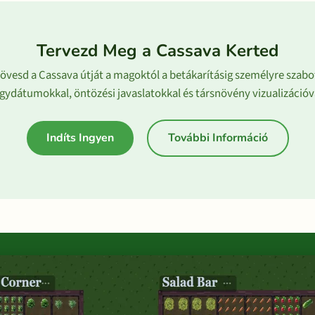
Tervezd Meg a Cassava Kerted
övesd a Cassava útját a magoktól a betákarításig személyre szabo
gydátumokkal, öntözési javaslatokkal és társnövény vizualizációv
Indíts Ingyen
További Információ