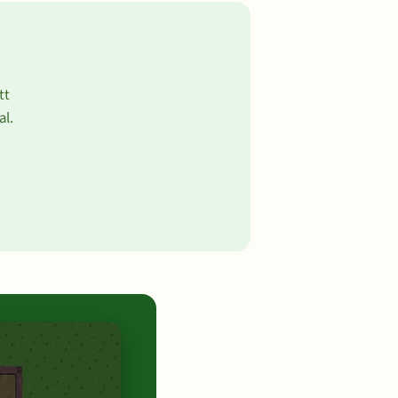
tt
al.