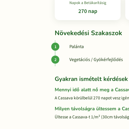
Napok a Betákarításig
270 nap
Növekedési Szakaszok
Palánta
Vegetációs / Gyökérfejlődés
Gyakran ismételt kérdések
Mennyi idő alatt nő meg a Cassa
A Cassava körülbelül 270 napot vesz igén
Milyen távolságra ültessem a Ca
Ültesse a Cassava-t 1/m² (30cm távolság