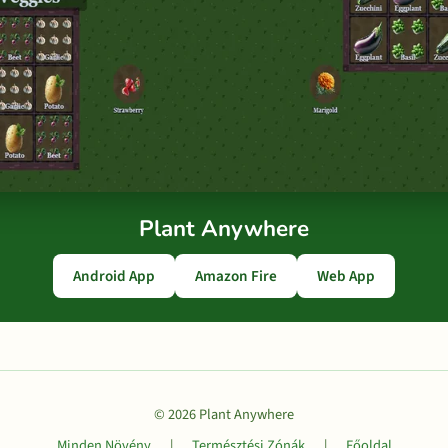
Plant Anywhere
Android App
Amazon Fire
Web App
© 2026 Plant Anywhere
Minden Növény
|
Természtési Zónák
|
Főoldal