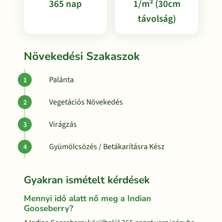
365 nap
1/m² (30cm
távolság)
Növekedési Szakaszok
Palánta
Vegetációs Növekedés
Virágzás
Gyümölcsözés / Betákarításra Kész
Gyakran ismételt kérdések
Mennyi idő alatt nő meg a Indian
Gooseberry?