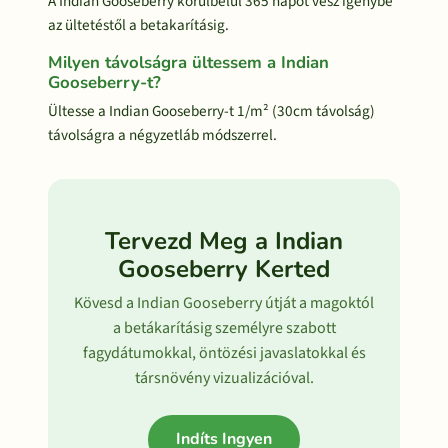
A Indian Gooseberry körülbelül 365 napot vesz igénybe
az ültetéstől a betakarításig.
Milyen távolságra ültessem a Indian
Gooseberry-t?
Ültesse a Indian Gooseberry-t 1/m² (30cm távolság)
távolságra a négyzetláb módszerrel.
Tervezd Meg a Indian
Gooseberry Kerted
Kövesd a Indian Gooseberry útját a magoktól
a betákarításig személyre szabott
fagydátumokkal, öntözési javaslatokkal és
társnövény vizualizációval.
Indíts Ingyen