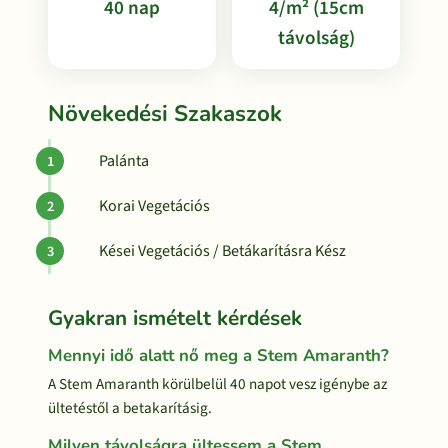
40 nap
4/m² (15cm
távolság)
Növekedési Szakaszok
Palánta
Korai Vegetációs
Kései Vegetációs / Betákarításra Kész
Gyakran ismételt kérdések
Mennyi idő alatt nő meg a Stem Amaranth?
A Stem Amaranth körülbelül 40 napot vesz igénybe az
ültetéstől a betakarításig.
Milyen távolságra ültessem a Stem