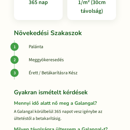
365 nap
1/m² (30cm
távolság)
Növekedési Szakaszok
Palánta
Meggyökeresedés
Érett / Betákarításra Kész
Gyakran ismételt kérdések
Mennyi idő alatt nő meg a Galangal?
A Galangal körülbelül 365 napot vesz igénybe az
ültetéstől a betakarításig.
Milyen távolságra ültessem a Galangal-t?