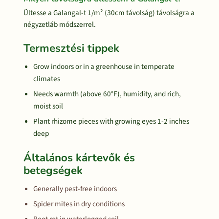
Ültesse a Galangal-t 1/m² (30cm távolság) távolságra a
négyzetláb módszerrel.
Termesztési tippek
Grow indoors or in a greenhouse in temperate
climates
Needs warmth (above 60°F), humidity, and rich,
moist soil
Plant rhizome pieces with growing eyes 1-2 inches
deep
Általános kártevők és
betegségek
Generally pest-free indoors
Spider mites in dry conditions