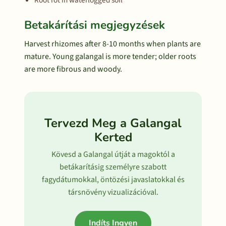
Root rot in waterlogged soil
Betakárítási megjegyzések
Harvest rhizomes after 8-10 months when plants are
mature. Young galangal is more tender; older roots
are more fibrous and woody.
Tervezd Meg a Galangal
Kerted
Kövesd a Galangal útját a magoktól a
betákarításig személyre szabott
fagydátumokkal, öntözési javaslatokkal és
társnövény vizualizációval.
Indíts Ingyen