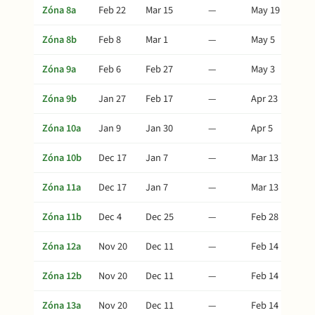
Zóna 8a
Feb 22
Mar 15
—
May 19
Zóna 8b
Feb 8
Mar 1
—
May 5
Zóna 9a
Feb 6
Feb 27
—
May 3
Zóna 9b
Jan 27
Feb 17
—
Apr 23
Zóna 10a
Jan 9
Jan 30
—
Apr 5
Zóna 10b
Dec 17
Jan 7
—
Mar 13
Zóna 11a
Dec 17
Jan 7
—
Mar 13
Zóna 11b
Dec 4
Dec 25
—
Feb 28
Zóna 12a
Nov 20
Dec 11
—
Feb 14
Zóna 12b
Nov 20
Dec 11
—
Feb 14
Zóna 13a
Nov 20
Dec 11
—
Feb 14