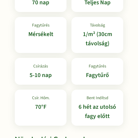
70 nap
Teljes Nap
Fagytűrés
Távolság
Mérsékelt
1/m² (30cm
távolság)
Csírázás
Fagytűrés
5-10 nap
Fagytűrő
Csír. Hőm.
Bent Indítsd
70°F
6 hét az utolsó
fagy előtt