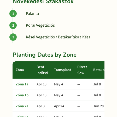
Növekedési Szakaszok
Palánta
Korai Vegetációs
Kései Vegetációs / Betákarításra Kész
Planting Dates by Zone
Bent
Direct
Zóna
Transplant
Betakarítás
Indítsd
Sow
Zóna 1a
Apr 13
May 4
—
Jul 8
Zóna 1b
Apr 13
May 4
—
Jul 8
Zóna 2a
Apr 3
Apr 24
—
Jun 28