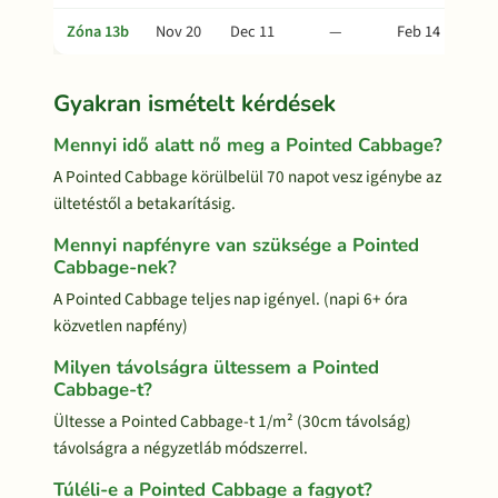
Zóna 13b
Nov 20
Dec 11
—
Feb 14
Gyakran ismételt kérdések
Mennyi idő alatt nő meg a Pointed Cabbage?
A Pointed Cabbage körülbelül 70 napot vesz igénybe az
ültetéstől a betakarításig.
Mennyi napfényre van szüksége a Pointed
Cabbage-nek?
A Pointed Cabbage teljes nap igényel. (napi 6+ óra
közvetlen napfény)
Milyen távolságra ültessem a Pointed
Cabbage-t?
Ültesse a Pointed Cabbage-t 1/m² (30cm távolság)
távolságra a négyzetláb módszerrel.
Túléli-e a Pointed Cabbage a fagyot?