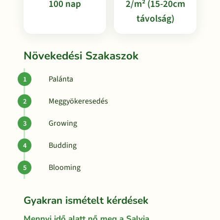
100 nap
2/m² (15-20cm
távolság)
Növekedési Szakaszok
Palánta
Meggyökeresedés
Growing
Budding
Blooming
Gyakran ismételt kérdések
Mennyi idő alatt nő meg a Salvia