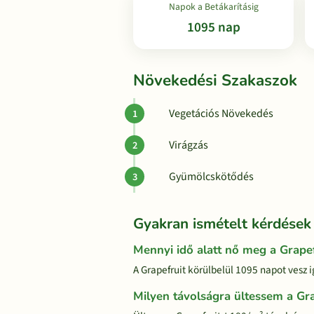
Napok a Betákarításig
1095 nap
Növekedési Szakaszok
Vegetációs Növekedés
Virágzás
Gyümölcskötődés
Gyakran ismételt kérdések
Mennyi idő alatt nő meg a Grapef
A Grapefruit körülbelül 1095 napot vesz i
Milyen távolságra ültessem a Gra