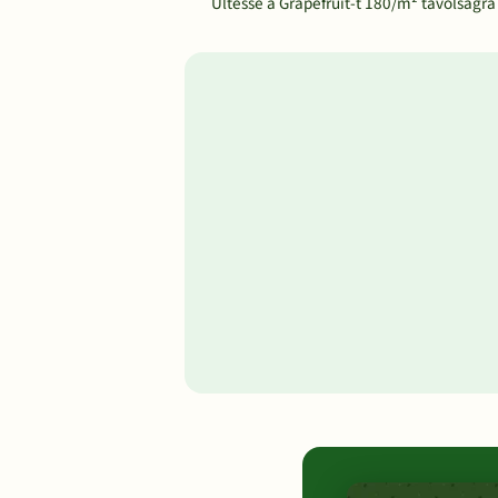
Ültesse a Grapefruit-t 180/m² távolságra