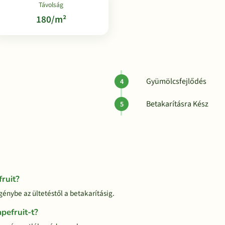
Távolság
180/m²
Gyümölcsfejlődés
Betakarításra Kész
ruit?
génybe az ültetéstől a betakarításig.
pefruit-t?