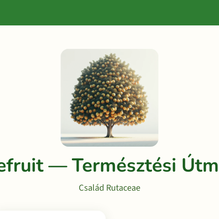
efruit — Természtési Útm
Család Rutaceae