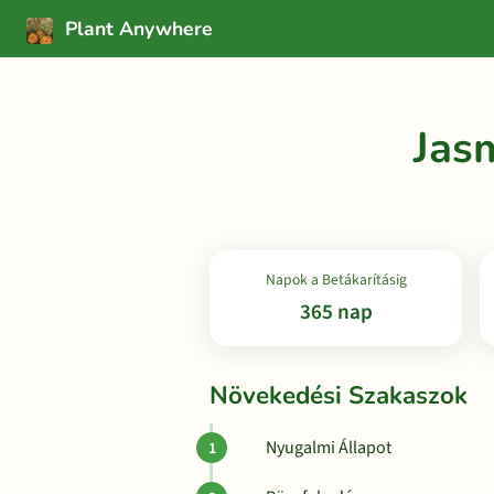
Plant Anywhere
Jas
Napok a Betákarításig
365 nap
Növekedési Szakaszok
Nyugalmi Állapot