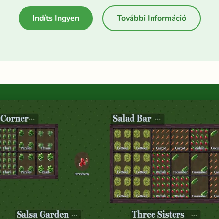
Indíts Ingyen
További Információ