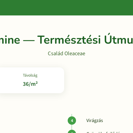
mine — Természtési Útmu
Család Oleaceae
Távolság
36/m²
Virágzás