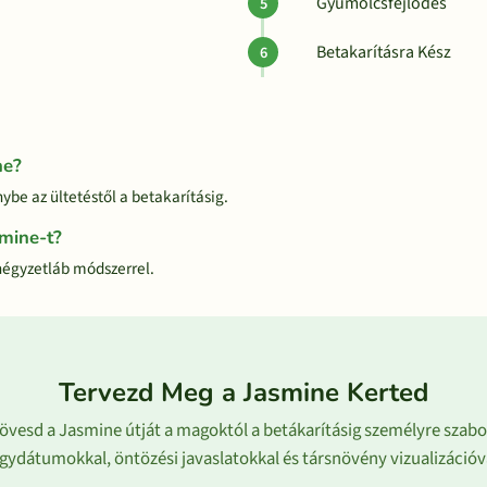
Gyümölcsfejlődés
Betakarításra Kész
ne?
ybe az ültetéstől a betakarításig.
smine-t?
négyzetláb módszerrel.
Tervezd Meg a Jasmine Kerted
övesd a Jasmine útját a magoktól a betákarításig személyre szabo
gydátumokkal, öntözési javaslatokkal és társnövény vizualizációv