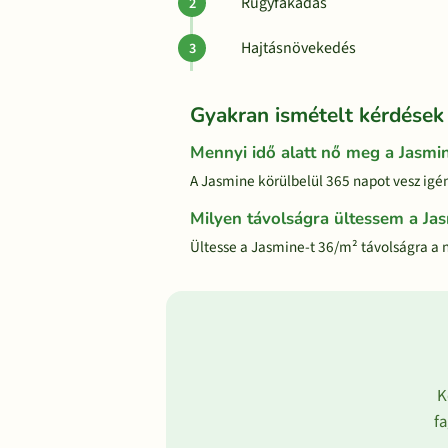
Rügyfakadás
Hajtásnövekedés
Gyakran ismételt kérdések
Mennyi idő alatt nő meg a Jasmi
A Jasmine körülbelül 365 napot vesz igén
Milyen távolságra ültessem a Ja
Ültesse a Jasmine-t 36/m² távolságra a 
K
fa