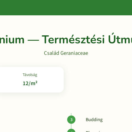
nium — Természtési Útm
Család Geraniaceae
Távolság
12/m²
Budding