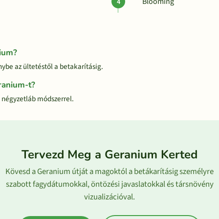
Blooming
nium?
ybe az ültetéstől a betakarításig.
ranium-t?
 négyzetláb módszerrel.
Tervezd Meg a Geranium Kerted
Kövesd a Geranium útját a magoktól a betákarításig személyre
szabott fagydátumokkal, öntözési javaslatokkal és társnövény
vizualizációval.