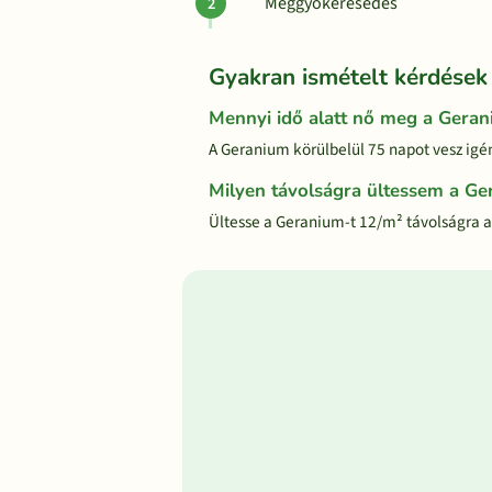
Meggyökeresedés
Gyakran ismételt kérdések
Mennyi idő alatt nő meg a Gera
A Geranium körülbelül 75 napot vesz igén
Milyen távolságra ültessem a Ge
Ültesse a Geranium-t 12/m² távolságra a