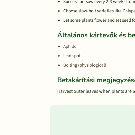
Succession-sow every 2-3 weeks from e
Choose slow-bolt varieties like Caly
Let some plants flower and set seed f
Általános kártevők és b
Aphids
Leaf spot
Bolting (physiological)
Betakárítási megjegyzés
Harvest outer leaves when plants are 6