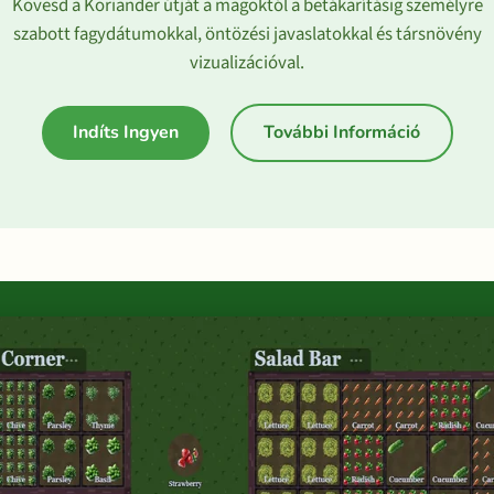
Kövesd a Koriander útját a magoktól a betákarításig személyre
szabott fagydátumokkal, öntözési javaslatokkal és társnövény
vizualizációval.
Indíts Ingyen
További Információ