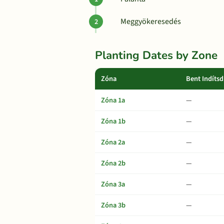
Meggyökeresedés
Planting Dates by Zone
Zóna
Bent Indítsd
Zóna 1a
—
Zóna 1b
—
Zóna 2a
—
Zóna 2b
—
Zóna 3a
—
Zóna 3b
—