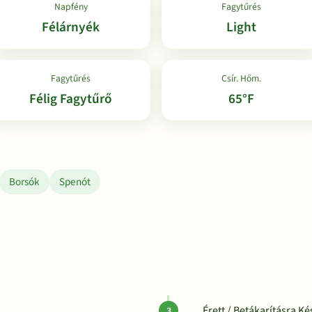
Napfény
Fagytűrés
Félárnyék
Light
Fagytűrés
Csír. Hőm.
Félig Fagytűrő
65°F
Borsók
Spenót
Érett / Betákarításra Ké