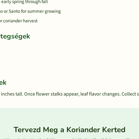
arly spring through fall
pso or Santo for summer growing
or coriander harvest
etegségek
ek
 inches tall. Once flower stalks appear, leaf flavor changes. Collec
Tervezd Meg a Koriander Kerted