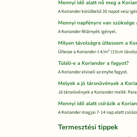
Mennyi idő alatt nő meg a Koria
A Koriander körülbelül 30 napot vesz igén
Mennyi napfényre van szüksége 
A Koriander félárnyék igényel.
Milyen távolságra ültessem a Ko
Ültesse a Koriander-t 4/m² (15cm távols
Túléli-e a Koriander a fagyot?
A Koriander elviseli az enyhe fagyot.
Melyek a jó társnövények a Kori
Jó társnövények a Koriander mellé: Para
Mennyi idő alatt csírázik a Koria
A Koriander magjai 7-14 nap alatt csírá
Termesztési tippek