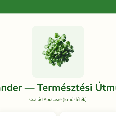
ander — Természtési Útm
Család Apiaceae (Ernősfélék)