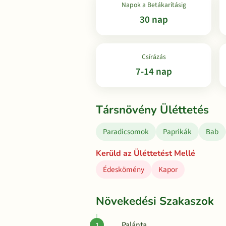
Napok a Betákarításig
30 nap
Csírázás
7-14 nap
Társnövény Üléttetés
Paradicsomok
Paprikák
Bab
Kerüld az Üléttetést Mellé
Édeskömény
Kapor
Növekedési Szakaszok
Palánta