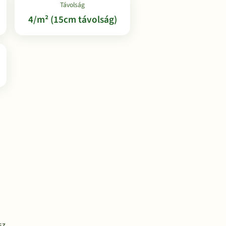
Távolság
4/m² (15cm távolság)
sz