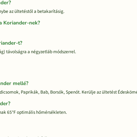
nder?
ybe az ültetéstől a betakarításig.
a Koriander-nek?
riander-t?
ág) távolságra a négyzetláb módszerrel.
ander mellé?
dicsomok, Paprikák, Bab, Borsók, Spenót. Kerülje az ültetést Édesköm
nder?
znak 65°F optimális hőmérsékleten.