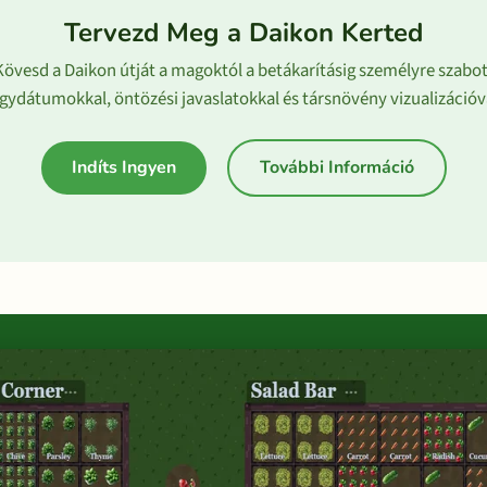
Tervezd Meg a Daikon Kerted
Kövesd a Daikon útját a magoktól a betákarításig személyre szabot
gydátumokkal, öntözési javaslatokkal és társnövény vizualizációv
Indíts Ingyen
További Információ