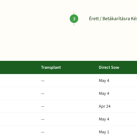
Érett / Betákarításra Ké
Transplant
Direct Sow
—
May 4
—
May 4
—
Apr 24
—
May 4
—
May 1