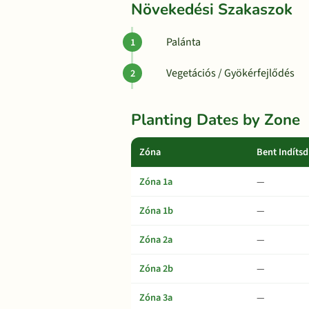
Növekedési Szakaszok
Palánta
Vegetációs / Gyökérfejlődés
Planting Dates by Zone
Zóna
Bent Indítsd
Zóna 1a
—
Zóna 1b
—
Zóna 2a
—
Zóna 2b
—
Zóna 3a
—