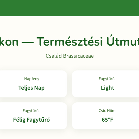
kon — Természtési Útmu
Család Brassicaceae
Napfény
Fagytűrés
Teljes Nap
Light
Fagytűrés
Csír. Hőm.
Félig Fagytűrő
65°F