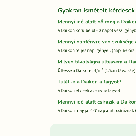
Gyakran ismételt kérdések
Mennyi idő alatt nő meg a Daiko
A Daikon körülbelül 60 napot vesz igénybe
Mennyi napfényre van szüksége 
A Daikon teljes nap igényel. (napi 6+ ór
Milyen távolságra ültessem a Da
Ültesse a Daikon-t 4/m² (15cm távolság)
Túléli-e a Daikon a fagyot?
A Daikon elviseli az enyhe fagyot.
Mennyi idő alatt csírázik a Daiko
A Daikon magjai 4-7 nap alatt csíráznak