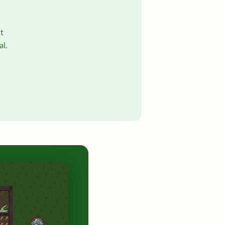
t
al.