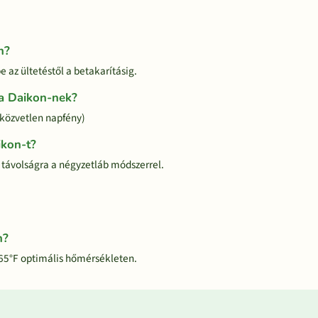
n?
 az ültetéstől a betakarításig.
a Daikon-nek?
a közvetlen napfény)
ikon-t?
 távolságra a négyzetláb módszerrel.
n?
 65°F optimális hőmérsékleten.