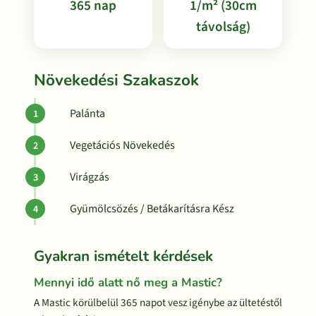
365 nap
1/m² (30cm
távolság)
Növekedési Szakaszok
Palánta
Vegetációs Növekedés
Virágzás
Gyümölcsözés / Betákarításra Kész
Gyakran ismételt kérdések
Mennyi idő alatt nő meg a Mastic?
A Mastic körülbelül 365 napot vesz igénybe az ültetéstől