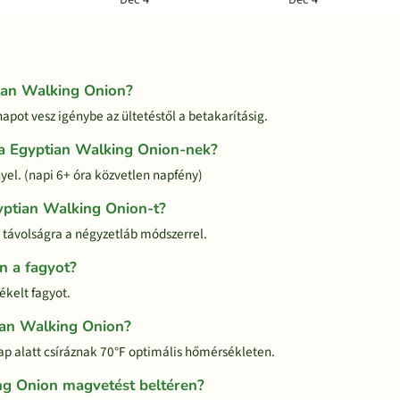
ian Walking Onion?
apot vesz igénybe az ültetéstől a betakarításig.
a Egyptian Walking Onion-nek?
yel. (napi 6+ óra közvetlen napfény)
yptian Walking Onion-t?
 távolságra a négyzetláb módszerrel.
n a fagyot?
ékelt fagyot.
tian Walking Onion?
p alatt csíráznak 70°F optimális hőmérsékleten.
ng Onion magvetést beltéren?