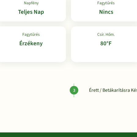
Napfény
Fagytűrés
Teljes Nap
Nincs
Fagytűrés
Csír. Hőm.
Érzékeny
80°F
Érett / Betákarításra Ké