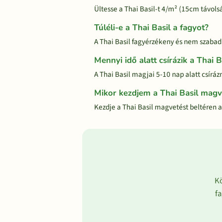
Ültesse a Thai Basil-t 4/m² (15cm távols
Túléli-e a Thai Basil a fagyot?
A Thai Basil fagyérzékeny és nem szabad
Mennyi idő alatt csírázik a Thai B
A Thai Basil magjai 5-10 nap alatt csírá
Mikor kezdjem a Thai Basil magv
Kezdje a Thai Basil magvetést beltéren az 
Kö
fa