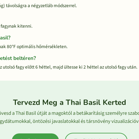
ág) távolságra a négyzetláb módszerrel.
 fagynak kitenni.
asil?
znak 80°F optimális hőmérsékleten.
etést beltéren?
utolsó fagy előtt 6 héttel, majd ültesse ki 2 héttel az utolsó fagy után.
Tervezd Meg a Thai Basil Kerted
vesd a Thai Basil útját a magoktól a betákarításig személyre szab
gydátumokkal, öntözési javaslatokkal és társnövény vizualizációv