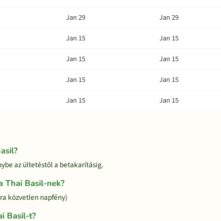
Jan 29
Jan 29
Jan 15
Jan 15
Jan 15
Jan 15
Jan 15
Jan 15
Jan 15
Jan 15
asil?
nybe az ültetéstől a betakarításig.
 Thai Basil-nek?
 óra közvetlen napfény)
i Basil-t?