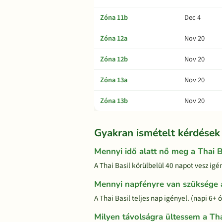
Zóna 11b
Dec 4
Zóna 12a
Nov 20
Zóna 12b
Nov 20
Zóna 13a
Nov 20
Zóna 13b
Nov 20
Gyakran ismételt kérdések
Mennyi idő alatt nő meg a Thai B
A Thai Basil körülbelül 40 napot vesz igé
Mennyi napfényre van szüksége a
A Thai Basil teljes nap igényel. (napi 6+
Milyen távolságra ültessem a Tha