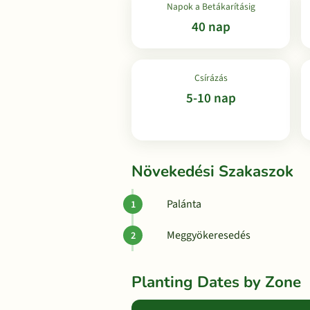
Napok a Betákarításig
40 nap
Csírázás
5-10 nap
Növekedési Szakaszok
Palánta
Meggyökeresedés
Planting Dates by Zone