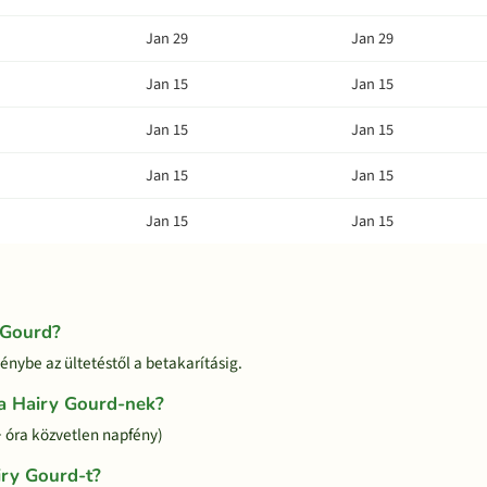
Jan 29
Jan 29
Jan 15
Jan 15
Jan 15
Jan 15
Jan 15
Jan 15
Jan 15
Jan 15
 Gourd?
énybe az ültetéstől a betakarításig.
a Hairy Gourd-nek?
+ óra közvetlen napfény)
iry Gourd-t?