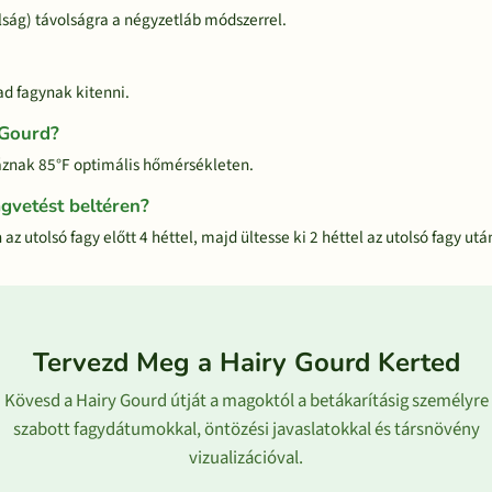
lság) távolságra a négyzetláb módszerrel.
d fagynak kitenni.
 Gourd?
ráznak 85°F optimális hőmérsékleten.
gvetést beltéren?
z utolsó fagy előtt 4 héttel, majd ültesse ki 2 héttel az utolsó fagy utá
Tervezd Meg a Hairy Gourd Kerted
Kövesd a Hairy Gourd útját a magoktól a betákarításig személyre
szabott fagydátumokkal, öntözési javaslatokkal és társnövény
vizualizációval.