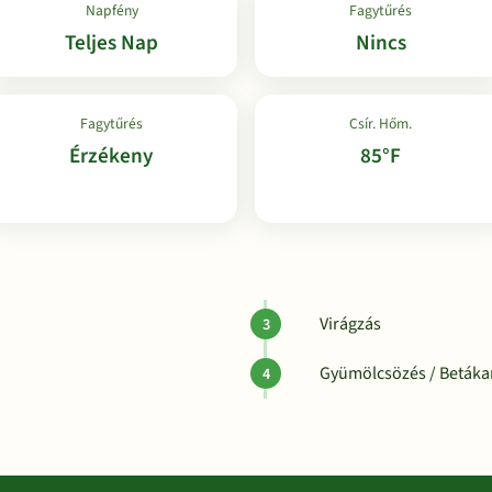
Napfény
Fagytűrés
Teljes Nap
Nincs
Fagytűrés
Csír. Hőm.
Érzékeny
85°F
Virágzás
Gyümölcsözés / Betákar