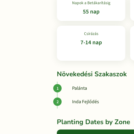
Napok a Betákarításig
55 nap
Csírázás
7-14 nap
Növekedési Szakaszok
Palánta
Inda Fejlődés
Planting Dates by Zone