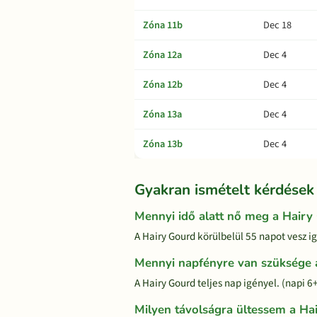
Zóna 11b
Dec 18
Zóna 12a
Dec 4
Zóna 12b
Dec 4
Zóna 13a
Dec 4
Zóna 13b
Dec 4
Gyakran ismételt kérdések
Mennyi idő alatt nő meg a Hairy
A Hairy Gourd körülbelül 55 napot vesz ig
Mennyi napfényre van szüksége 
A Hairy Gourd teljes nap igényel. (napi 6
Milyen távolságra ültessem a Ha