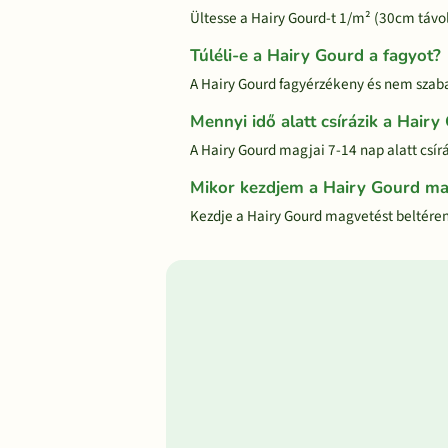
Ültesse a Hairy Gourd-t 1/m² (30cm távo
Túléli-e a Hairy Gourd a fagyot?
A Hairy Gourd fagyérzékeny és nem szaba
Mennyi idő alatt csírázik a Hairy
A Hairy Gourd magjai 7-14 nap alatt csí
Mikor kezdjem a Hairy Gourd ma
Kezdje a Hairy Gourd magvetést beltéren a