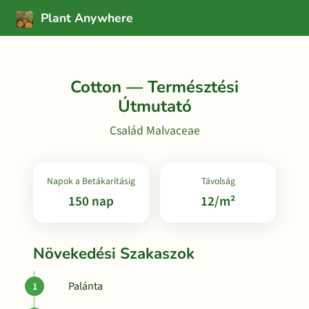
Plant Anywhere
Cotton — Természtési
Útmutató
Család Malvaceae
Napok a Betákarításig
Távolság
150 nap
12/m²
Növekedési Szakaszok
Palánta