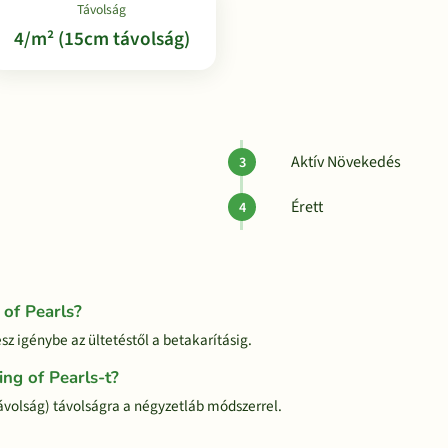
Távolság
4/m² (15cm távolság)
Aktív Növekedés
Érett
 of Pearls?
esz igénybe az ültetéstől a betakarításig.
ing of Pearls-t?
távolság) távolságra a négyzetláb módszerrel.