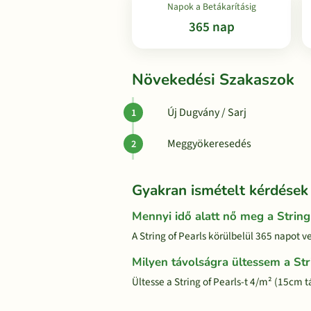
Napok a Betákarításig
365 nap
Növekedési Szakaszok
Új Dugvány / Sarj
Meggyökeresedés
Gyakran ismételt kérdések
Mennyi idő alatt nő meg a String
A String of Pearls körülbelül 365 napot v
Milyen távolságra ültessem a Str
Ültesse a String of Pearls-t 4/m² (15cm 