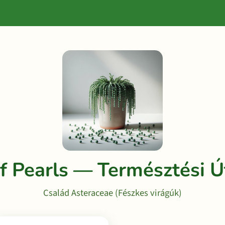
of Pearls — Természtési 
Család Asteraceae (Fészkes virágúk)