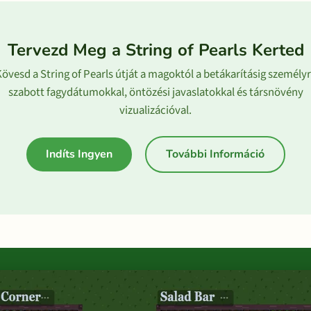
Tervezd Meg a String of Pearls Kerted
övesd a String of Pearls útját a magoktól a betákarításig személy
szabott fagydátumokkal, öntözési javaslatokkal és társnövény
vizualizációval.
Indíts Ingyen
További Információ