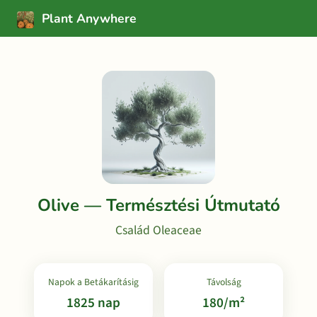
Plant Anywhere
Olive — Természtési Útmutató
Család Oleaceae
Napok a Betákarításig
Távolság
1825 nap
180/m²