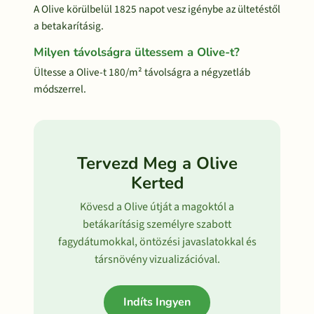
A Olive körülbelül 1825 napot vesz igénybe az ültetéstől
a betakarításig.
Milyen távolságra ültessem a Olive-t?
Ültesse a Olive-t 180/m² távolságra a négyzetláb
módszerrel.
Tervezd Meg a Olive
Kerted
Kövesd a Olive útját a magoktól a
betákarításig személyre szabott
fagydátumokkal, öntözési javaslatokkal és
társnövény vizualizációval.
Indíts Ingyen