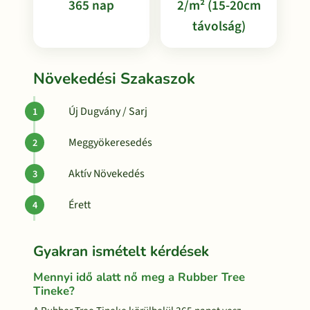
365 nap
2/m² (15-20cm
távolság)
Növekedési Szakaszok
Új Dugvány / Sarj
Meggyökeresedés
Aktív Növekedés
Érett
Gyakran ismételt kérdések
Mennyi idő alatt nő meg a Rubber Tree
Tineke?