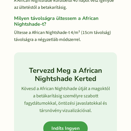
A African Nightshade körülbelül 40 napot vesz igénybe
az ültetéstől a betakarításig.
Milyen távolságra ültessem a African
Nightshade-t?
Ültesse a African Nightshade-t 4/m² (15cm távolság)
távolságra a négyzetláb módszerrel.
Tervezd Meg a African
Nightshade Kerted
Kövesd a African Nightshade útját a magoktól
a betákarításig személyre szabott
fagydátumokkal, öntözési javaslatokkal és
társnövény vizualizációval.
Indíts Ingyen