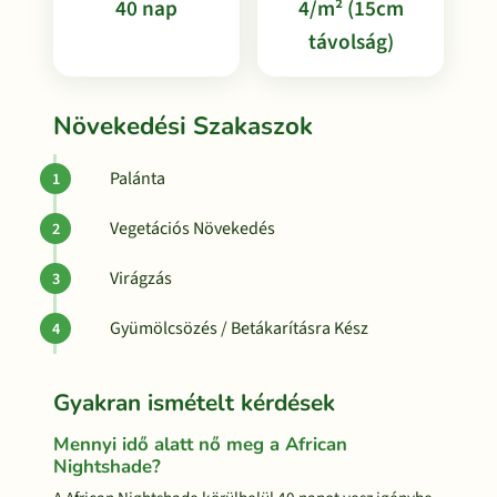
40 nap
4/m² (15cm
távolság)
Növekedési Szakaszok
Palánta
Vegetációs Növekedés
Virágzás
Gyümölcsözés / Betákarításra Kész
Gyakran ismételt kérdések
Mennyi idő alatt nő meg a African
Nightshade?