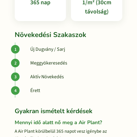
365 nap
1/m² (30cm
távolság)
Növekedési Szakaszok
Új Dugvány / Sarj
Meggyökeresedés
Aktív Növekedés
Érett
Gyakran ismételt kérdések
Mennyi idő alatt nő meg a Air Plant?
A Air Plant körülbelül 365 napot vesz igénybe az