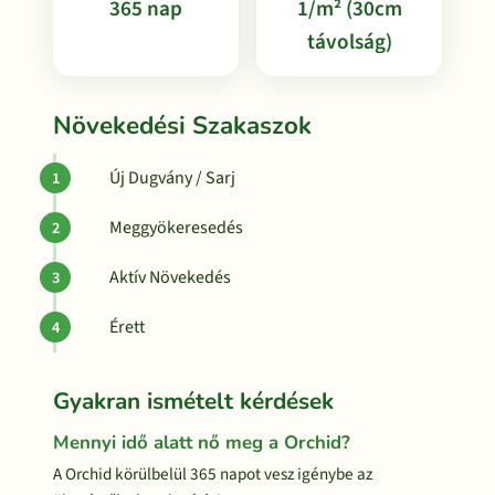
365 nap
1/m² (30cm
távolság)
Növekedési Szakaszok
Új Dugvány / Sarj
Meggyökeresedés
Aktív Növekedés
Érett
Gyakran ismételt kérdések
Mennyi idő alatt nő meg a Orchid?
A Orchid körülbelül 365 napot vesz igénybe az