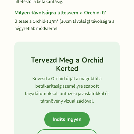
ültetéstől a betakarításig.
Milyen távolságra ültessem a Orchid-t?
Ültesse a Orchid-t 1/m² (30cm távolság) távolságra a
négyzetláb módszerrel.
Tervezd Meg a Orchid
Kerted
Kövesd a Orchid útját a magoktól a
betákarításig személyre szabott
fagydátumokkal, öntözési javaslatokkal és
társnövény vizualizációval.
Indíts Ingyen