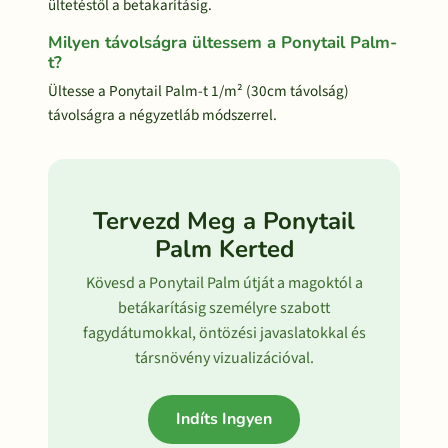
ültetéstől a betakarításig.
Milyen távolságra ültessem a Ponytail Palm-
t?
Ültesse a Ponytail Palm-t 1/m² (30cm távolság)
távolságra a négyzetláb módszerrel.
Tervezd Meg a Ponytail
Palm Kerted
Kövesd a Ponytail Palm útját a magoktól a
betákarításig személyre szabott
fagydátumokkal, öntözési javaslatokkal és
társnövény vizualizációval.
Indíts Ingyen