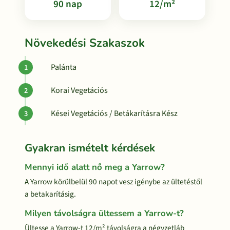
90 nap
12/m²
Növekedési Szakaszok
Palánta
Korai Vegetációs
Kései Vegetációs / Betákarításra Kész
Gyakran ismételt kérdések
Mennyi idő alatt nő meg a Yarrow?
A Yarrow körülbelül 90 napot vesz igénybe az ültetéstől
a betakarításig.
Milyen távolságra ültessem a Yarrow-t?
Ültesse a Yarrow-t 12/m² távolságra a négyzetláb