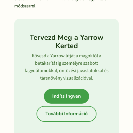
módszerrel.
Tervezd Meg a Yarrow
Kerted
Kövesd a Yarrow útját a magoktól a
betákarításig személyre szabott
fagydátumokkal, öntözési javaslatokkal és
társnövény vizualizációval.
Indíts Ingyen
További Információ