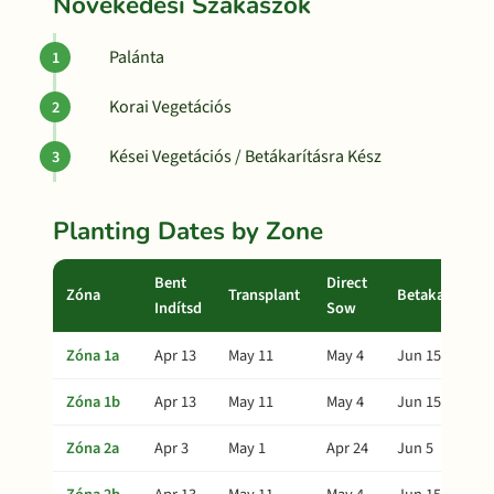
Növekedési Szakaszok
Palánta
Korai Vegetációs
Kései Vegetációs / Betákarításra Kész
Planting Dates by Zone
Bent
Direct
Zóna
Transplant
Betakarítás
Indítsd
Sow
Zóna 1a
Apr 13
May 11
May 4
Jun 15
Zóna 1b
Apr 13
May 11
May 4
Jun 15
Zóna 2a
Apr 3
May 1
Apr 24
Jun 5