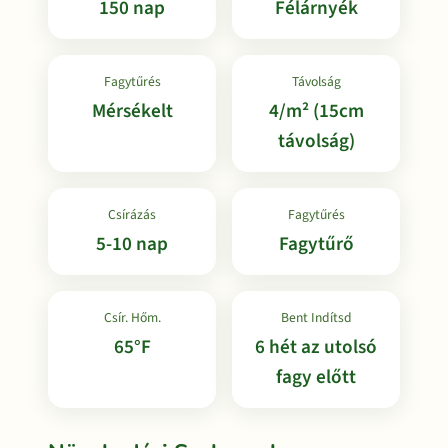
150 nap
Félárnyék
Fagytűrés
Távolság
Mérsékelt
4/m² (15cm
távolság)
Csírázás
Fagytűrés
5-10 nap
Fagytűrő
Csír. Hőm.
Bent Indítsd
65°F
6 hét az utolsó
fagy előtt