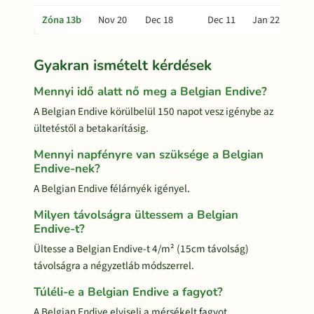
Zóna 13b
Nov 20
Dec 18
Dec 11
Jan 22
Gyakran ismételt kérdések
Mennyi idő alatt nő meg a Belgian Endive?
A Belgian Endive körülbelül 150 napot vesz igénybe az
ültetéstől a betakarításig.
Mennyi napfényre van szüksége a Belgian
Endive-nek?
A Belgian Endive félárnyék igényel.
Milyen távolságra ültessem a Belgian
Endive-t?
Ültesse a Belgian Endive-t 4/m² (15cm távolság)
távolságra a négyzetláb módszerrel.
Túléli-e a Belgian Endive a fagyot?
A Belgian Endive elviseli a mérsékelt fagyot.