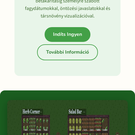
betákarításig személyre szabott
fagydátumokkal, öntözési javaslatokkal és
társnövény vizualizációval.
Indíts Ingyen
További Információ