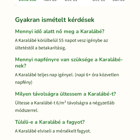
Gyakran ismételt kérdések
Mennyi idő alatt nő meg a Karalábé?
A Karalábé körülbelül 55 napot vesz igénybe az
ültetéstől a betakarításig.
Mennyi napfényre van szüksége a Karalábé-
nek?
A Karalábé teljes nap igényel. (napi 6+ óra közvetlen
napfény)
Milyen távolságra ültessem a Karalábé-t?
Ültesse a Karalábé-t 6/m² távolságra a négyzetláb
módszerrel.
Túléli-e a Karalábé a fagyot?
A Karalábé elviseli a mérsékelt fagyot.