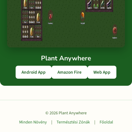
Plant Anywhere
Android App
Amazon Fire
Web App
© 2026 Plant Anywhere
Minden Növény
|
Természtési Zónák
|
Főoldal