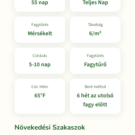
55 nap
Teljes Nap
Fagytűrés
Távolság
Mérsékelt
6/m²
Csírázás
Fagytűrés
5-10 nap
Fagytűrő
Csír. Hőm.
Bent Indítsd
65°F
6 hét az utolsó
fagy előtt
Növekedési Szakaszok