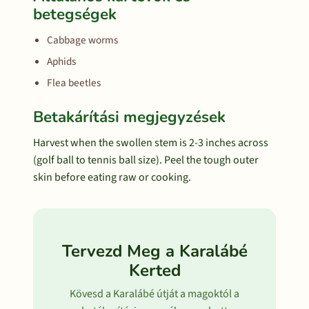
betegségek
Cabbage worms
Aphids
Flea beetles
Betakárítási megjegyzések
Harvest when the swollen stem is 2-3 inches across
(golf ball to tennis ball size). Peel the tough outer
skin before eating raw or cooking.
Tervezd Meg a Karalábé
Kerted
Kövesd a Karalábé útját a magoktól a