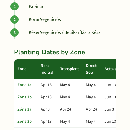
Palánta
Korai Vegetációs
Kései Vegetációs / Betákarításra Kész
Planting Dates by Zone
Bent
Direct
Zóna
Transplant
Betakarítás
Indítsd
Sow
Zóna 1a
Apr 13
May 4
May 4
Jun 13
Zóna 1b
Apr 13
May 4
May 4
Jun 13
Zóna 2a
Apr 3
Apr 24
Apr 24
Jun 3
Zóna 2b
Apr 13
May 4
May 4
Jun 13