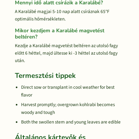
Mennyi idő alatt csírázik a Karalábé?
A Karalábé magjai 5-10 nap alatt csíráznak 65°F
optimális hőmérsékleten.
Mikor kezdjem a Karalábé magvetést
beltéren?
Kezdje a Karalábé magvetést beltéren az utolsó fagy
előtt 6 héttel, majd ültesse ki -3 héttel az utolsó fagy
után.
Termesztési tippek
Direct sow or transplant in cool weather for best
flavor
Harvest promptly; overgrown kohlrabi becomes
woody and tough
Both the swollen stem and young leaves are edible
Általános kártevők és