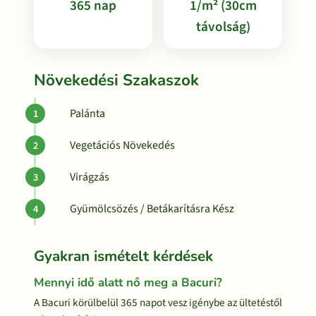
365 nap
1/m² (30cm
távolság)
Növekedési Szakaszok
Palánta
Vegetációs Növekedés
Virágzás
Gyümölcsözés / Betákarításra Kész
Gyakran ismételt kérdések
Mennyi idő alatt nő meg a Bacuri?
A Bacuri körülbelül 365 napot vesz igénybe az ültetéstől