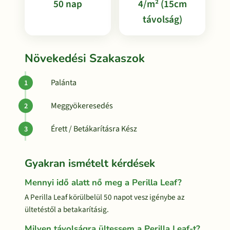
50 nap
4/m² (15cm
távolság)
Növekedési Szakaszok
Palánta
Meggyökeresedés
Érett / Betákarításra Kész
Gyakran ismételt kérdések
Mennyi idő alatt nő meg a Perilla Leaf?
A Perilla Leaf körülbelül 50 napot vesz igénybe az
ültetéstől a betakarításig.
Milyen távolságra ültessem a Perilla Leaf-t?