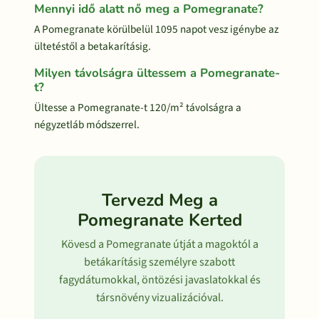
Mennyi idő alatt nő meg a Pomegranate?
A Pomegranate körülbelül 1095 napot vesz igénybe az
ültetéstől a betakarításig.
Milyen távolságra ültessem a Pomegranate-
t?
Ültesse a Pomegranate-t 120/m² távolságra a
négyzetláb módszerrel.
Tervezd Meg a
Pomegranate Kerted
Kövesd a Pomegranate útját a magoktól a
betákarításig személyre szabott
fagydátumokkal, öntözési javaslatokkal és
társnövény vizualizációval.